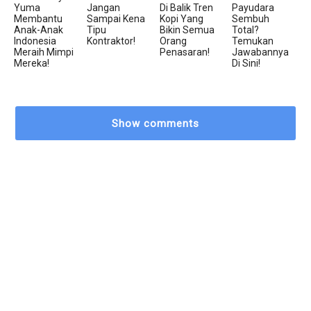
Yuma
Jangan
Di Balik Tren
Payudara
Membantu
Sampai Kena
Kopi Yang
Sembuh
Anak-Anak
Tipu
Bikin Semua
Total?
Indonesia
Kontraktor!
Orang
Temukan
Meraih Mimpi
Penasaran!
Jawabannya
Mereka!
Di Sini!
Show comments