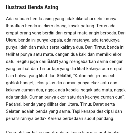
Ilustrasi Benda Asing
Ada sebuah benda asing yang tidak diketahui sebelumnya.
Ibaratkan benda ini diem doang, kayak patung. Terus ada
empat orang yang berdiri dari empat mata angin berbeda. Dari
Utara
, benda ini punya kepala, ada matanya, ada tanduknya,
punya lidah dan mulut serta kakinya dua. Dari
Timur
, benda ini
terlihat punya satu mata, dangan dua kaki dan memiliki ekor
satu. Begitu juga dari
Barat
yang mengabarkan sama dengan
yang terlihat dari Timur tapi yang dia lihat kakinya ada empat.
Lain halnya yang lihat dari
Selatan
, "Kalian nih gimana sih
goblok banget, jelas-jelas dia cuman punya ekor satu dan
kakinya cuman dua, nggak ada kepala, nggak ada mata, nggak
ada tanduk. Cuman punya ekor satu dan kakinya cuman dua".
Padahal, benda yang dilihat dari Utara, Timur, Barat serta
Selatan adalah benda yang sama. Tapi kenapa deskripsi dan
penafsirannya beda? Karena perbedaan sudut pandang.
Cerimati lagi, kalau nggak paham, baca lagi paragraf berikut...