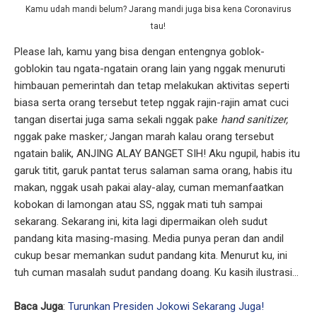
Kamu udah mandi belum? Jarang mandi juga bisa kena Coronavirus
tau!
Please lah, kamu yang bisa dengan entengnya goblok-
goblokin tau ngata-ngatain orang lain yang nggak menuruti
himbauan pemerintah dan tetap melakukan aktivitas seperti
biasa serta orang tersebut tetep nggak rajin-rajin amat cuci
tangan disertai juga sama sekali nggak pake
hand sanitizer,
nggak pake masker
;
Jangan marah kalau orang tersebut
ngatain balik, ANJING ALAY BANGET SIH! Aku ngupil, habis itu
garuk titit, garuk pantat terus salaman sama orang, habis itu
makan, nggak usah pakai alay-alay, cuman memanfaatkan
kobokan di lamongan atau SS, nggak mati tuh sampai
sekarang. Sekarang ini, kita lagi dipermaikan oleh sudut
pandang kita masing-masing. Media punya peran dan andil
cukup besar memankan sudut pandang kita. Menurut ku, ini
tuh cuman masalah sudut pandang doang. Ku kasih ilustrasi...
Baca Juga
:
Turunkan Presiden Jokowi Sekarang Juga!