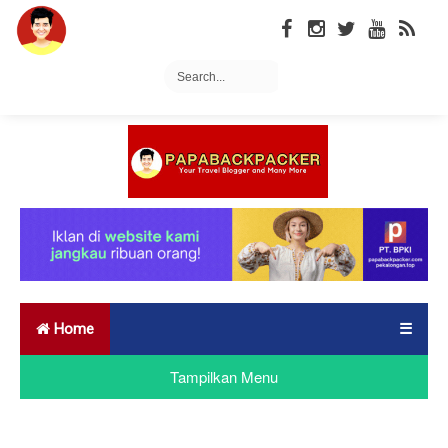
Home
☰
Tampilkan Menu