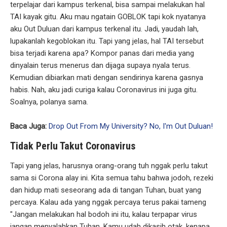
terpelajar dari kampus terkenal, bisa sampai melakukan hal
TAI kayak gitu. Aku mau ngatain GOBLOK tapi kok nyatanya
aku Out Duluan dari kampus terkenal itu. Jadi, yaudah lah,
lupakanlah kegoblokan itu. Tapi yang jelas, hal TAI tersebut
bisa terjadi karena apa? Kompor panas dari media yang
dinyalain terus menerus dan dijaga supaya nyala terus.
Kemudian dibiarkan mati dengan sendirinya karena gasnya
habis. Nah, aku jadi curiga kalau Coronavirus ini juga gitu.
Soalnya, polanya sama.
Baca Juga:
Drop Out From My University? No, I'm Out Duluan!
Tidak Perlu Takut Coronavirus
Tapi yang jelas, harusnya orang-orang tuh nggak perlu takut
sama si Corona alay ini. Kita semua tahu bahwa jodoh, rezeki
dan hidup mati seseorang ada di tangan Tuhan, buat yang
percaya. Kalau ada yang nggak percaya terus pakai tameng
"Jangan melakukan hal bodoh ini itu, kalau terpapar virus
jangan menyalahkan Tuhan. Kamu udah dikasih otak, kenapa