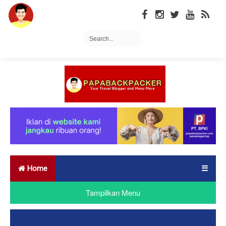
Home
☰
Tampilkan Menu