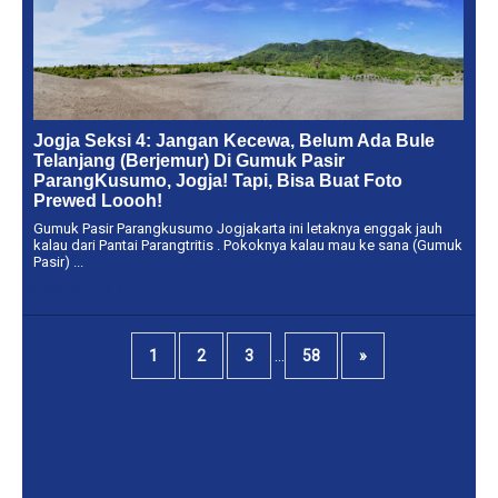
Jogja Seksi 4: Jangan Kecewa, Belum Ada Bule
Telanjang (Berjemur) Di Gumuk Pasir
ParangKusumo, Jogja! Tapi, Bisa Buat Foto
Prewed Loooh!
Gumuk Pasir Parangkusumo Jogjakarta ini letaknya enggak jauh
kalau dari Pantai Parangtritis . Pokoknya kalau mau ke sana (Gumuk
Pasir) ...
Selengkapnya »
...
1
2
3
58
»