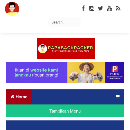
Home
☰
Tampilkan Menu