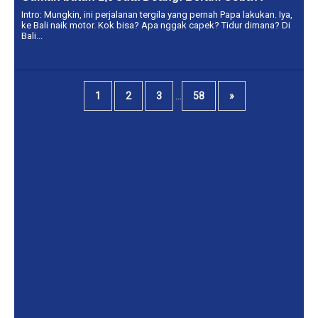
Intro: Mungkin, ini perjalanan tergila yang pernah Papa lakukan. Iya,
ke Bali naik motor. Kok bisa? Apa nggak capek? Tidur dimana? Di
Bali...
Selengkapnya »
...
1
2
3
58
»