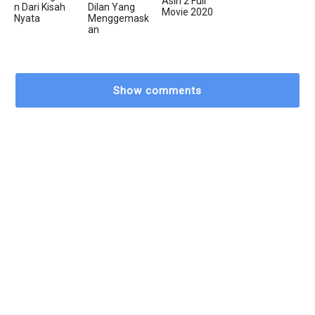
Asih 2 Full
N Dari Kisah
Dilan Yang
Movie 2020
Nyata
Menggemask
An
Show comments