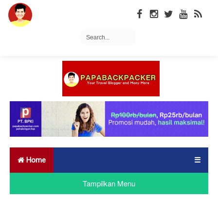
Home
☰
Tampilkan Menu