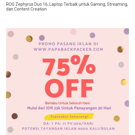
ROG Zephyrus Duo 16, Laptop Terbaik untuk Gaming, Streaming,
dan Content Creation