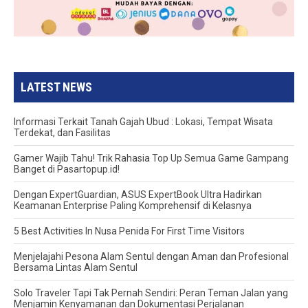
LATEST NEWS
Informasi Terkait Tanah Gajah Ubud : Lokasi, Tempat Wisata
Terdekat, dan Fasilitas
Gamer Wajib Tahu! Trik Rahasia Top Up Semua Game Gampang
Banget di Pasartopup.id!
Dengan ExpertGuardian, ASUS ExpertBook Ultra Hadirkan
Keamanan Enterprise Paling Komprehensif di Kelasnya
5 Best Activities In Nusa Penida For First Time Visitors
Menjelajahi Pesona Alam Sentul dengan Aman dan Profesional
Bersama Lintas Alam Sentul
Solo Traveler Tapi Tak Pernah Sendiri: Peran Teman Jalan yang
Menjamin Kenyamanan dan Dokumentasi Perjalanan