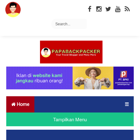
Home
☰
Tampilkan Menu