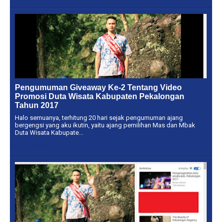
Pengumuman Giveaway Ke-2 Tentang Video
Promosi Duta Wisata Kabupaten Pekalongan
Tahun 2017
Halo semuanya, terhitung 20 hari sejak pengumuman ajang
bergengsi yang aku ikutin, yaitu ajang pemilihan Mas dan Mbak
Duta Wisata Kabupate...
Selengkapnya »