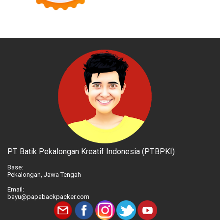
PT. Batik Pekalongan Kreatif Indonesia (PT.BPKI)
Base:
Pekalongan, Jawa Tengah
Email:
bayu@papabackpacker.com