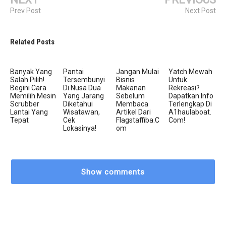
Prev Post
Next Post
Related Posts
Banyak Yang
Pantai
Jangan Mulai
Yatch Mewah
Salah Pilih!
Tersembunyi
Bisnis
Untuk
Begini Cara
Di Nusa Dua
Makanan
Rekreasi?
Memilih Mesin
Yang Jarang
Sebelum
Dapatkan Info
Scrubber
Diketahui
Membaca
Terlengkap Di
Lantai Yang
Wisatawan,
Artikel Dari
A1haulaboat.
Tepat
Cek
Flagstaffiba.c
Com!
Lokasinya!
Om
Show comments