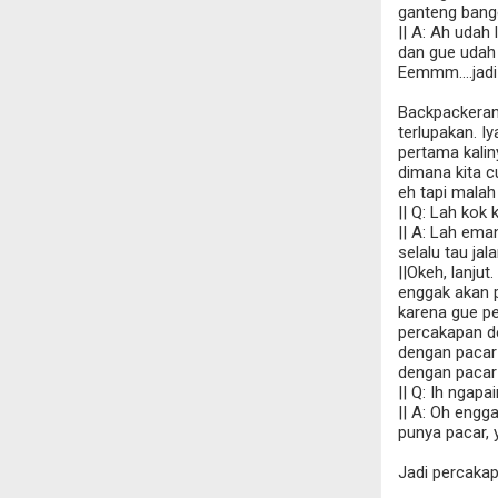
ganteng bange
|| A: Ah udah
dan gue udah
Eemmm....jadi g
Backpackeran 
terlupakan. I
pertama kalin
dimana kita c
eh tapi malah 
|| Q: Lah kok 
|| A: Lah eman
selalu tau ja
||Okeh, lanjut
enggak akan p
karena gue pe
percakapan d
dengan pacar 
dengan pacar 
|| Q: Ih ngapa
|| A: Oh engg
punya pacar, 
Jadi percakap