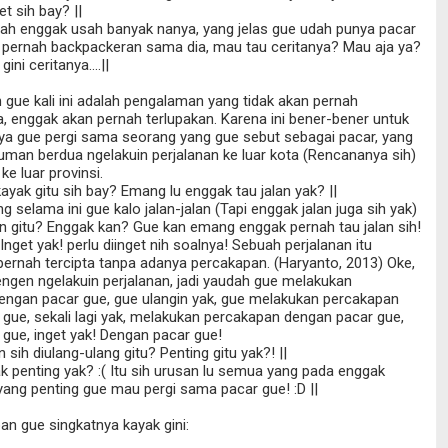
t sih bay? ||
 lah enggak usah banyak nanya, yang jelas gue udah punya pacar
 pernah backpackeran sama dia, mau tau ceritanya? Mau aja ya?
ini ceritanya....||
gue kali ini adalah pengalaman yang tidak akan pernah
ya, enggak akan pernah terlupakan. Karena ini bener-bener untuk
ya gue pergi sama seorang yang gue sebut sebagai pacar, yang
uman berdua ngelakuin perjalanan ke luar kota (Rencananya sih)
ke luar provinsi.
kayak gitu sih bay? Emang lu enggak tau jalan yak? ||
g selama ini gue kalo jalan-jalan (Tapi enggak jalan juga sih yak)
lan gitu? Enggak kan? Gue kan emang enggak pernah tau jalan sih!
. Inget yak! perlu diinget nih soalnya! Sebuah perjalanan itu
ernah tercipta tanpa adanya percakapan. (Haryanto, 2013) Oke,
ngen ngelakuin perjalanan, jadi yaudah gue melakukan
engan pacar gue, gue ulangin yak, gue melakukan percakapan
gue, sekali lagi yak, melakukan percakapan dengan pacar gue,
gue, inget yak! Dengan pacar gue!
in sih diulang-ulang gitu? Penting gitu yak?! ||
ak penting yak? :( Itu sih urusan lu semua yang pada enggak
yang penting gue mau pergi sama pacar gue! :D ||
an gue singkatnya kayak gini: