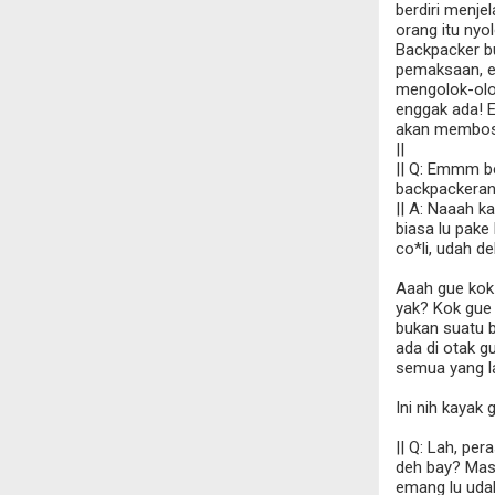
berdiri menje
orang itu nyo
Backpacker b
pemaksaan, e
mengolok-olok
enggak ada! E
akan membosa
||
|| Q: Emmm b
backpackeran
|| A: Naaah k
biasa lu pake 
co*li, udah de
Aaah gue kok 
yak? Kok gue 
bukan suatu 
ada di otak g
semua yang la
Ini nih kayak
|| Q: Lah, per
deh bay? Masi
emang lu uda