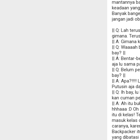
mantannya ban
keadaan yang
Banyak bange
jangan jadi o
|| Q: Lah ter
gimana. Terus
|| A: Gimana 
|| Q: Waaaah 
bay? ||
|| A: Bentar-
aja lu sama pa
|| Q: Belum p
bay? ||
|| A: Apa?!!!
Putusin aja da
|| Q: Ih bay,
kan cuman pen
|| A: Ah itu b
hhhaaa :D Oh 
itu di kelas!
masuk kelas d
caranya, kare
Backpacker it
yang dibatasi