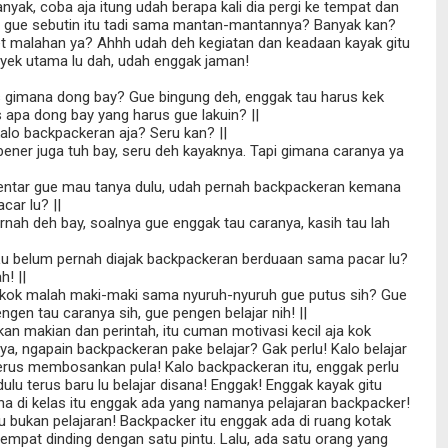
yak, coba aja itung udah berapa kali dia pergi ke tempat dan
 gue sebutin itu tadi sama mantan-mantannya? Banyak kan?
t malahan ya? Ahhh udah deh kegiatan dan keadaan kayak gitu
byek utama lu dah, udah enggak jaman!
us gimana dong bay? Gue bingung deh, enggak tau harus kek
 apa dong bay yang harus gue lakuin? ||
kalo backpackeran aja? Seru kan? ||
bener juga tuh bay, seru deh kayaknya. Tapi gimana caranya ya
bentar gue mau tanya dulu, udah pernah backpackeran kemana
car lu? ||
ernah deh bay, soalnya gue enggak tau caranya, kasih tau lah
! Lu belum pernah diajak backpackeran berduaan sama pacar lu?
h! ||
 lu kok malah maki-maki sama nyuruh-nyuruh gue putus sih? Gue
gen tau caranya sih, gue pengen belajar nih! ||
ukan makian dan perintah, itu cuman motivasi kecil aja kok
ya, ngapain backpackeran pake belajar? Gak perlu! Kalo belajar
 Terus membosankan pula! Kalo backpackeran itu, enggak perlu
ulu terus baru lu belajar disana! Enggak! Enggak kayak gitu
na di kelas itu enggak ada yang namanya pelajaran backpacker!
u bukan pelajaran! Backpacker itu enggak ada di ruang kotak
 empat dinding dengan satu pintu. Lalu, ada satu orang yang