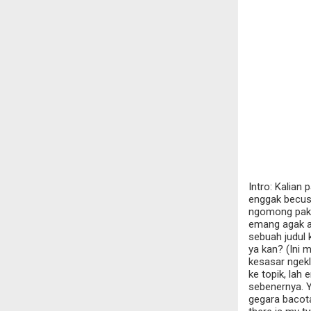
Intro: Kalian 
enggak becus 
ngomong pake 
emang agak an
sebuah judul 
ya kan? (Ini
kesasar ngekli
ke topik, lah
sebenernya. Y
gegara bacota