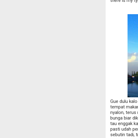
there is my typ
Gue dulu kal
tempat makan 
nyalon, terus
bunga biar di
tau enggak k
pasti udah pe
sebutin tadi,