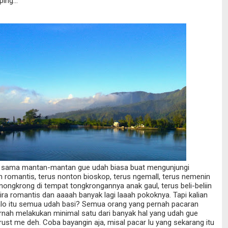
ing...
o sama mantan-mantan gue udah biasa buat mengunjungi
romantis, terus nonton bioskop, terus ngemall, terus nemenin
 nongkrong di tempat tongkrongannya anak gaul, terus beli-beliin
kira romantis dan aaaah banyak lagi laaah pokoknya. Tapi kalian
alo itu semua udah basi? Semua orang yang pernah pacaran
rnah melakukan minimal satu dari banyak hal yang udah gue
 trust me deh. Coba bayangin aja, misal pacar lu yang sekarang itu