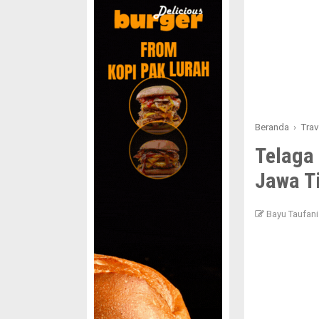
Beranda
›
Trav
Telaga 
Jawa T
Bayu Taufani