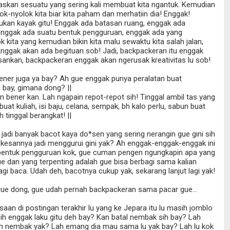
laskan sesuatu yang sering kali membuat kita ngantuk. Kemudian
lok-nyolok kita biar kita paham dan merhatiin dia! Enggak!
ukan kayak gitu! Enggak ada batasan ruang, enggak ada
nggak ada suatu bentuk pengguruan, enggak ada yang
 kita yang kemudian bikin kita malu sewaktu kita salah jalan,
nggak akan ada begituan sob! Jadi, backpackeran itu enggak
nkan, backpackeran enggak akan ngerusak kreativitas lu sob!
ener juga ya bay? Ah gue enggak punya peralatan buat
 bay, gimana dong? ||
an bener kan. Lah ngapain repot-repot sih! Tinggal ambil tas yang
buat kuliah, isi baju, celana, sempak, bh kalo perlu, sabun buat
h tinggal berangkat! ||
jadi banyak bacot kaya do*sen yang sering nerangin gue gini sih
kesannya jadi menggurui gini yak? Ah enggak-enggak-enggak ini
bentuk pengguruan kok, gue cuman pengen ngungkapin apa yang
ue dan yang terpenting adalah gue bisa berbagi sama kalian
gi baca. Udah deh, bacotnya cukup yak, sekarang lanjut lagi yak!
 gue dong, gue udah pernah backpackeran sama pacar gue...
asaan di postingan terakhir lu yang ke Jepara itu lu masih jomblo
h enggak laku gitu deh bay? Kan batal nembak sih bay? Lah
h nembak yak? Lah emang dia mau sama lu yak bay? Lah lu kok