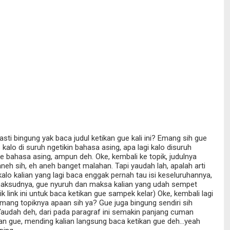
pasti bingung yak baca judul ketikan gue kali ini? Emang sih gue
kalo di suruh ngetikin bahasa asing, apa lagi kalo disuruh
bahasa asing, ampun deh. Oke, kembali ke topik, judulnya
eh sih, eh aneh banget malahan. Tapi yaudah lah, apalah arti
kalo kalian yang lagi baca enggak pernah tau isi keseluruhannya,
 maksudnya, gue nyuruh dan maksa kalian yang udah sempet
k link ini untuk baca ketikan gue sampek kelar) Oke, kembali lagi
 emang topiknya apaan sih ya? Gue juga bingung sendiri sih
audah deh, dari pada paragraf ini semakin panjang cuman
n gue, mending kalian langsung baca ketikan gue deh...yeah