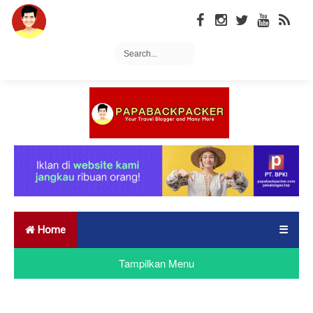
Home
☰
Tampilkan Menu