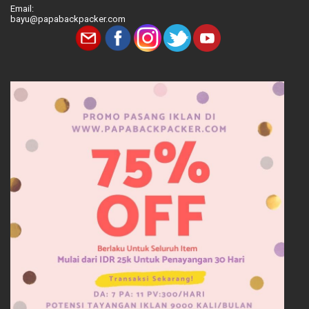
Email:
bayu@papabackpacker.com