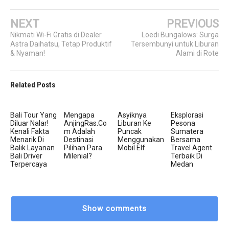
NEXT
PREVIOUS
Nikmati Wi-Fi Gratis di Dealer
Loedi Bungalows: Surga
Astra Daihatsu, Tetap Produktif
Tersembunyi untuk Liburan
& Nyaman!
Alami di Rote
Related Posts
Bali Tour Yang
Mengapa
Asyiknya
Eksplorasi
Diluar Nalar!
AnjingRas.co
Liburan Ke
Pesona
Kenali Fakta
M Adalah
Puncak
Sumatera
Menarik Di
Destinasi
Menggunakan
Bersama
Balik Layanan
Pilihan Para
Mobil Elf
Travel Agent
Bali Driver
Milenial?
Terbaik Di
Terpercaya
Medan
Show comments