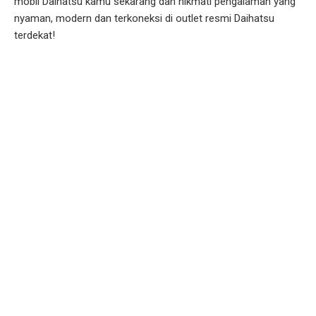
mobil Daihatsu kamu sekarang dan nikmati pengalaman yang
nyaman, modern dan terkoneksi di outlet resmi Daihatsu
terdekat!