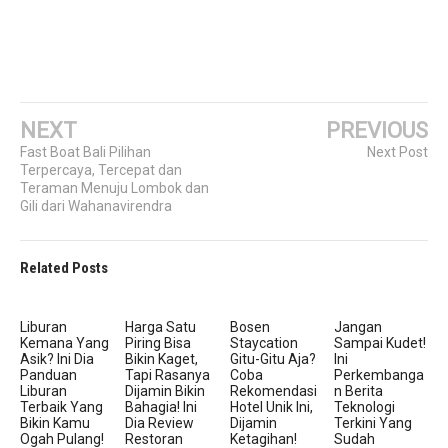
NEXT
PREVIOUS
Fast Boat Bali Pilihan
Next Post
Terpercaya, Tercepat dan
Teraman Menuju Lombok dan
Gili dari Wahanavirendra
Related Posts
Liburan
Harga Satu
Bosen
Jangan
Kemana Yang
Piring Bisa
Staycation
Sampai Kudet!
Asik? Ini Dia
Bikin Kaget,
Gitu-Gitu Aja?
Ini
Panduan
Tapi Rasanya
Coba
Perkembanga
Liburan
Dijamin Bikin
Rekomendasi
N Berita
Terbaik Yang
Bahagia! Ini
Hotel Unik Ini,
Teknologi
Bikin Kamu
Dia Review
Dijamin
Terkini Yang
Ogah Pulang!
Restoran
Ketagihan!
Sudah