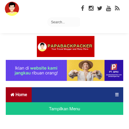
Home
☰
Tampilkan Menu