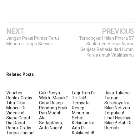
NEXT
PREVIOUS
Jangan Pakai Printer Terus
Terbongkar! Inilah Pinera 57
Menerus Tanpa Service
Suplemen Herbal Alami,
Senjata Rahasia dari Hutan
Korea untuk Vitalitasmu
Related Posts
Voucher
Gak Punya
Lagi Tren Di
Jasa Tukang
Roblox Gratis
Waktu Masak?
TikTok!
Taman
Tiba-Tiba
Coba Resep
Ternyata
Surabaya Ini
Muncul Di
Rendang Enak
Resep
Bikin Netizen
Video Ini!
Dan Mudah
Minuman
Terpukau!
Siapa Cepat
Ala
Sehat
Lihat Hasilnya
Dia Dapat
SedapRasa,
Kekinian Ini
Bikin Betah Di
Robux Gratis
Auto Nagih!
Ada Di
Rumah
Tanpa Undian!
Kokikecil.id!