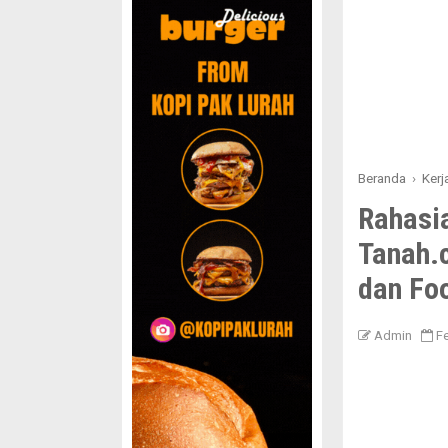
Beranda
›
Ker
Rahasia
Tanah.
dan Fo
Admin
Fe