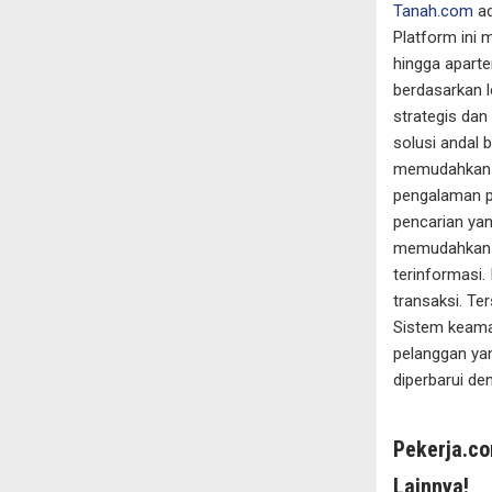
Tanah.com
ad
Platform ini 
hingga apart
berdasarkan lo
strategis dan
solusi andal 
memudahkan p
pengalaman pe
pencarian yang
memudahkan p
terinformasi
transaksi. Te
Sistem keama
pelanggan yan
diperbarui den
Pekerja.co
Lainnya!