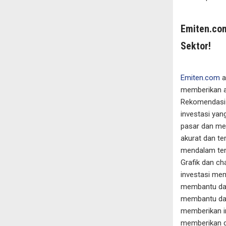
Emiten.com
Sektor!
Emiten.com
a
memberikan ak
Rekomendasi 
investasi ya
pasar dan men
akurat dan t
mendalam tent
Grafik dan ch
investasi mem
membantu dal
membantu dala
memberikan i
memberikan g