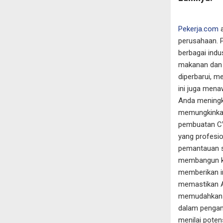
Pekerja.com
a
perusahaan. P
berbagai indus
makanan dan m
diperbarui, m
ini juga men
Anda meningka
memungkinkan 
pembuatan C
yang profesio
pemantauan s
membangun kon
memberikan in
memastikan A
memudahkan p
dalam pengam
menilai poten