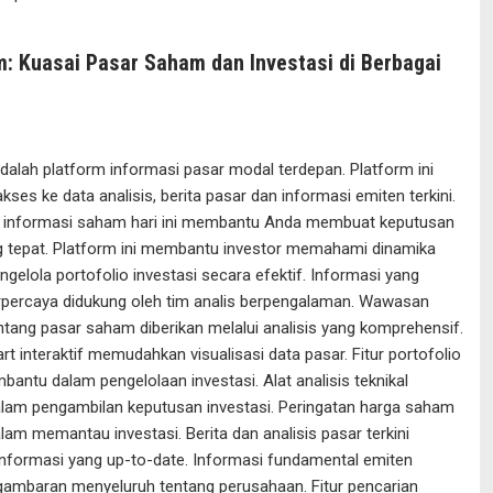
: Kuasai Pasar Saham dan Investasi di Berbagai
dalah platform informasi pasar modal terdepan. Platform ini
ses ke data analisis, berita pasar dan informasi emiten terkini.
informasi saham hari ini membantu Anda membuat keputusan
ng tepat. Platform ini membantu investor memahami dinamika
gelola portofolio investasi secara efektif. Informasi yang
erpercaya didukung oleh tim analis berpengalaman. Wawasan
ang pasar saham diberikan melalui analisis yang komprehensif.
art interaktif memudahkan visualisasi data pasar. Fitur portofolio
bantu dalam pengelolaan investasi. Alat analisis teknikal
am pengambilan keputusan investasi. Peringatan harga saham
m memantau investasi. Berita dan analisis pasar terkini
nformasi yang up-to-date. Informasi fundamental emiten
ambaran menyeluruh tentang perusahaan. Fitur pencarian