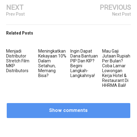
NEXT
PREVIOUS
Prev Post
Next Post
Related Posts
Menjadi
Meningkatkan
Ingin Dapat
Mau Gaji
Distributor
Kekayaan 10%
Dana Bantuan
Jutaan Rupiah
Stretch Film
Dalam
PIP Dan KIP?
Per Bulan?
MKP
Setahun,
Begini
Coba Lamar
Distributors
Memang
Langkah-
Lowongan
Bisa?
Langkahnya!
Kerja Hotel &
Restaurant Di
HHRMA Bali!
Show comments