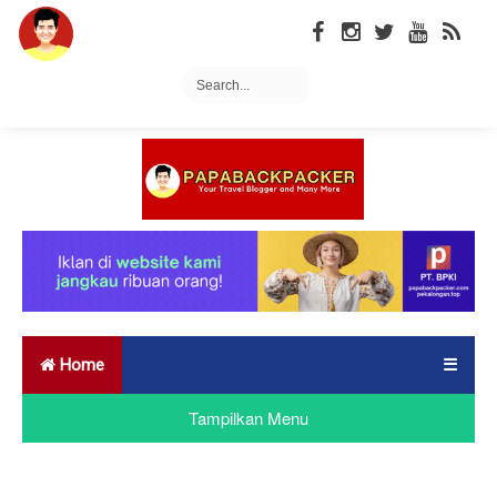
Home
☰
Tampilkan Menu