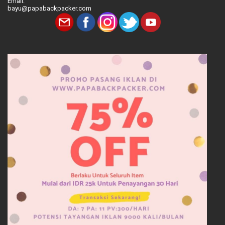
Email:
bayu@papabackpacker.com