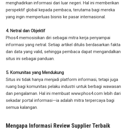
menghadirkan informasi dari luar negeri. Hal ini memberikan
perspektif global kepada pembaca, terutama bagi mereka
yang ingin memperluas bisnis ke pasar internasional.
4. Netral dan Objektif
Phos4 memosisikan diri sebagai mitra kerja penyampai
informasi yang netral. Setiap artikel ditulis berdasarkan fakta
dan data yang valid, sehingga pembaca dapat mengandalkan
situs ini sebagai panduan.
5. Komunitas yang Mendukung
Situs ini tidak hanya menjadi platform informasi, tetapi juga
ruang bagi komunitas pelaku industri untuk berbagi wawasan
dan pengalaman. Hal ini membuat www.phos4.com lebih dari
sekadar portal informasi—ia adalah mitra terpercaya bagi
semua kalangan.
Mengapa Informasi Review Supplier Terbaik