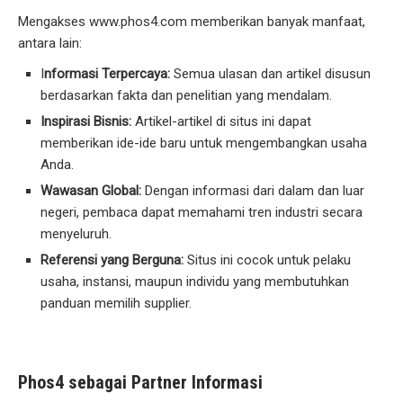
Mengakses www.phos4.com memberikan banyak manfaat,
antara lain:
I
nformasi Terpercaya:
Semua ulasan dan artikel disusun
berdasarkan fakta dan penelitian yang mendalam.
Inspirasi Bisnis:
Artikel-artikel di situs ini dapat
memberikan ide-ide baru untuk mengembangkan usaha
Anda.
Wawasan Global:
Dengan informasi dari dalam dan luar
negeri, pembaca dapat memahami tren industri secara
menyeluruh.
Referensi yang Berguna:
Situs ini cocok untuk pelaku
usaha, instansi, maupun individu yang membutuhkan
panduan memilih supplier.
Phos4 sebagai Partner Informasi