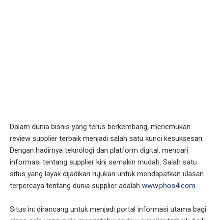
Dalam dunia bisnis yang terus berkembang, menemukan
review supplier terbaik menjadi salah satu kunci kesuksesan.
Dengan hadirnya teknologi dan platform digital, mencari
informasi tentang supplier kini semakin mudah. Salah satu
situs yang layak dijadikan rujukan untuk mendapatkan ulasan
terpercaya tentang dunia supplier adalah
www.phos4.com
.
Situs ini dirancang untuk menjadi portal informasi utama bagi