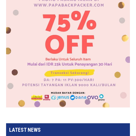
LATEST NEWS