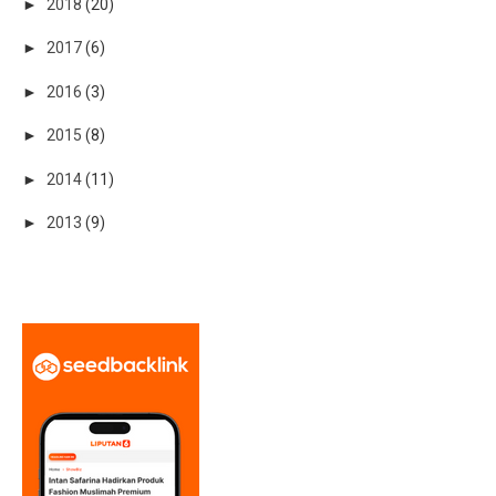
►
2018
(20)
►
2017
(6)
►
2016
(3)
►
2015
(8)
►
2014
(11)
►
2013
(9)