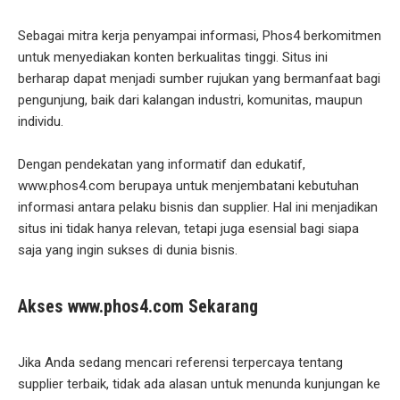
Sebagai mitra kerja penyampai informasi, Phos4 berkomitmen
untuk menyediakan konten berkualitas tinggi. Situs ini
berharap dapat menjadi sumber rujukan yang bermanfaat bagi
pengunjung, baik dari kalangan industri, komunitas, maupun
individu.
Dengan pendekatan yang informatif dan edukatif,
www.phos4.com berupaya untuk menjembatani kebutuhan
informasi antara pelaku bisnis dan supplier. Hal ini menjadikan
situs ini tidak hanya relevan, tetapi juga esensial bagi siapa
saja yang ingin sukses di dunia bisnis.
Akses www.phos4.com Sekarang
Jika Anda sedang mencari referensi terpercaya tentang
supplier terbaik, tidak ada alasan untuk menunda kunjungan ke