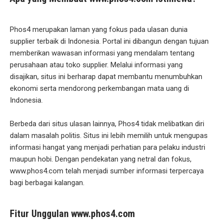
Phos4 merupakan laman yang fokus pada ulasan dunia
supplier terbaik di Indonesia. Portal ini dibangun dengan tujuan
memberikan wawasan informasi yang mendalam tentang
perusahaan atau toko supplier. Melalui informasi yang
disajikan, situs ini berharap dapat membantu menumbuhkan
ekonomi serta mendorong perkembangan mata uang di
Indonesia.
Berbeda dari situs ulasan lainnya, Phos4 tidak melibatkan diri
dalam masalah politis. Situs ini lebih memilih untuk mengupas
informasi hangat yang menjadi perhatian para pelaku industri
maupun hobi. Dengan pendekatan yang netral dan fokus,
www.phos4.com telah menjadi sumber informasi terpercaya
bagi berbagai kalangan.
Fitur Unggulan www.phos4.com