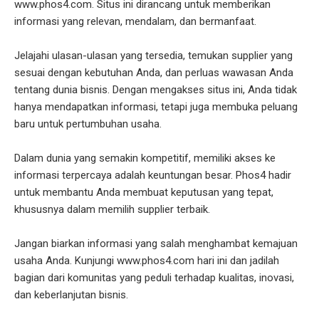
www.phos4.com. Situs ini dirancang untuk memberikan
informasi yang relevan, mendalam, dan bermanfaat.
Jelajahi ulasan-ulasan yang tersedia, temukan supplier yang
sesuai dengan kebutuhan Anda, dan perluas wawasan Anda
tentang dunia bisnis. Dengan mengakses situs ini, Anda tidak
hanya mendapatkan informasi, tetapi juga membuka peluang
baru untuk pertumbuhan usaha.
Dalam dunia yang semakin kompetitif, memiliki akses ke
informasi terpercaya adalah keuntungan besar. Phos4 hadir
untuk membantu Anda membuat keputusan yang tepat,
khususnya dalam memilih supplier terbaik.
Jangan biarkan informasi yang salah menghambat kemajuan
usaha Anda. Kunjungi www.phos4.com hari ini dan jadilah
bagian dari komunitas yang peduli terhadap kualitas, inovasi,
dan keberlanjutan bisnis.