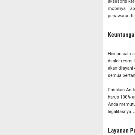
aksesoris ker
mobilnya. Tap
penawaran te
Keuntungan
Hindari calo 
dealer resmi
akan dilayani
semua pertany
Pastikan And
harus 100% am
Anda memutusk
legalitasnya. 
Layanan Pu