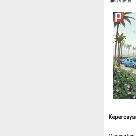
jalan santai.
Kepercayaa
Memang banyak