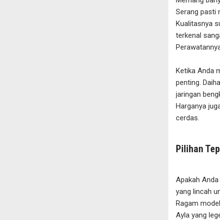
Serang pasti 
Kualitasnya s
terkenal sang
Perawatannya
Ketika Anda m
penting. Dai
jaringan beng
Harganya juga
cerdas.
Pilihan T
Apakah Anda b
yang lincah u
Ragam model y
Ayla yang le