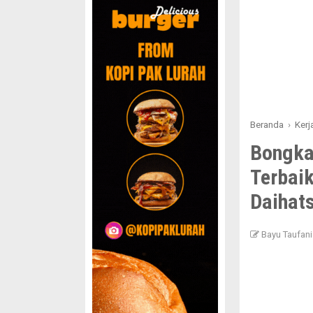
Beranda
›
Ker
Bongkar
Terbaik
Daihat
Bayu Taufani