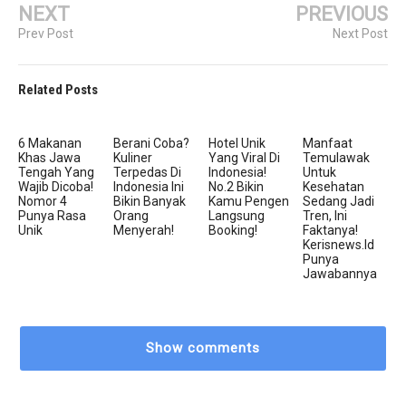
NEXT
PREVIOUS
Prev Post
Next Post
Related Posts
6 Makanan
Berani Coba?
Hotel Unik
Manfaat
Khas Jawa
Kuliner
Yang Viral Di
Temulawak
Tengah Yang
Terpedas Di
Indonesia!
Untuk
Wajib Dicoba!
Indonesia Ini
No.2 Bikin
Kesehatan
Nomor 4
Bikin Banyak
Kamu Pengen
Sedang Jadi
Punya Rasa
Orang
Langsung
Tren, Ini
Unik
Menyerah!
Booking!
Faktanya!
Kerisnews.id
Punya
Jawabannya
Show comments