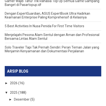
Gamer Wajib Tahu! Trik Rahasia Top Up Semua Game Gampang
Banget di Pasartopup.id!
Dengan ExpertGuardian, ASUS ExpertBook Ultra Hadirkan
Keamanan Enterprise Paling Komprehensif di Kelasnya
5 Best Activities In Nusa Penida For First Time Visitors
Menjelajahi Pesona Alam Sentul dengan Aman dan Profesional
Bersama Lintas Alam Sentul
Solo Traveler Tapi Tak Pernah Sendiri: Peran Teman Jalan yang
Menjamin Kenyamanan dan Dokumentasi Perjalanan
ARSIP BLOG
►
2026
(16)
▼
2025
(188)
►
Desember
(5)