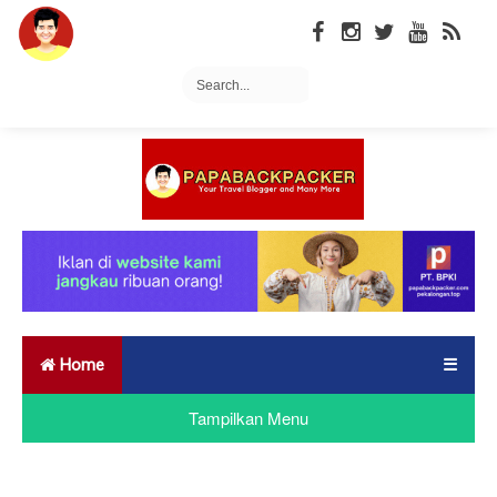
Home
☰
Tampilkan Menu