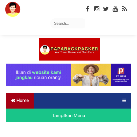
Home
☰
Tampilkan Menu