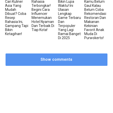
Cari Kuliner
Rahasia
Bikin Lupa
Kamu Belum
Asia Yang
Terbongkar!
Waktu! Ini
Gaul Kalau
Mudah
Begini Cara
Ulasan
Belum Coba
Dibuat? Coba
Influencer
Lengkap
Rekomendasi
Resep
Menemukan
Game Terbaru
Restoran Dan
Rahasia Ini,
Hotel Nyaman
Dan
Makanan
Gampang Tapi
Dan Terbaik Di
Terpopuler
Kekinian
Bikin
Tiap Kota!
Yang Lagi
Favorit Anak
Ketagihan!
Ramai Banget
Muda Di
Di 2025
Purwokerto!
Show comments