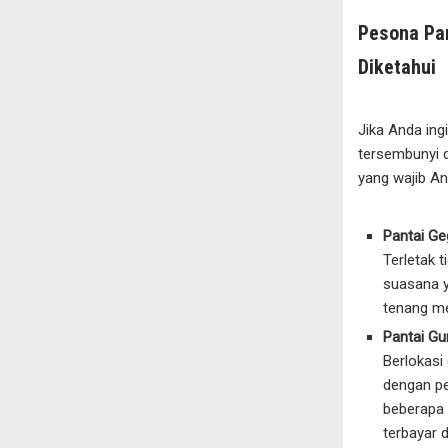
Pesona Pa
Diketahui
Jika Anda ing
tersembunyi d
yang wajib An
Pantai Ge
Terletak 
suasana y
tenang m
Pantai G
Berlokasi 
dengan p
beberapa 
terbayar 