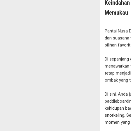
Keindahan 
Memukau
Pantai Nusa D
dan suasana 
pilihan favor
Di sepanjang
menawarkan f
tetap menjadi
ombak yang t
Di sini, Anda 
paddleboardin
kehidupan baw
snorkeling. S
momen yang t