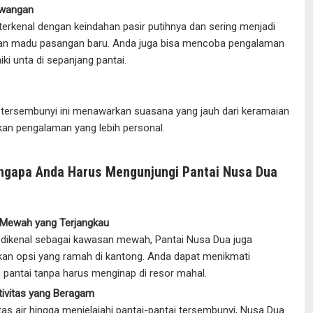
awangan
i terkenal dengan keindahan pasir putihnya dan sering menjadi
lan madu pasangan baru. Anda juga bisa mencoba pengalaman
ki unta di sepanjang pantai.
 tersembunyi ini menawarkan suasana yang jauh dari keramaian
an pengalaman yang lebih personal.
ngapa Anda Harus Mengunjungi Pantai Nusa Dua
 Mewah yang Terjangkau
dikenal sebagai kawasan mewah, Pantai Nusa Dua juga
n opsi yang ramah di kantong. Anda dapat menikmati
 pantai tanpa harus menginap di resor mahal.
ktivitas yang Beragam
itas air hingga menjelajahi pantai-pantai tersembunyi, Nusa Dua