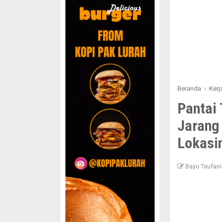
Beranda
›
Ker
Pantai
Jarang
Lokasi
Bayu Taufani