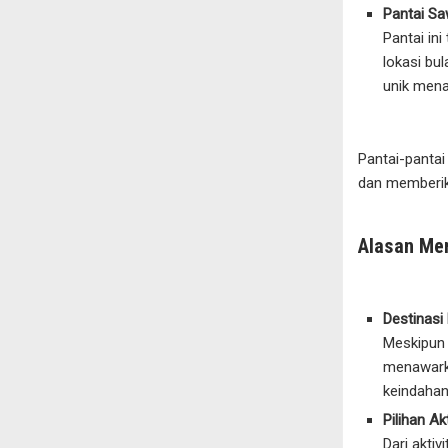
Pantai S
Pantai in
lokasi bu
unik menai
Pantai-pantai
dan memberik
Alasan Me
Destinasi
Meskipun 
menawarka
keindahan
Pilihan A
Dari aktiv