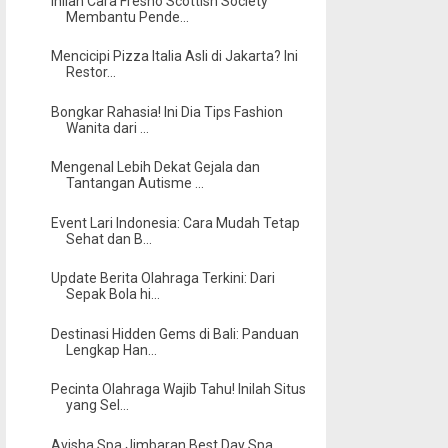
Inilah Cara Fresno Scottish Society
Membantu Pende...
Mencicipi Pizza Italia Asli di Jakarta? Ini
Restor...
Bongkar Rahasia! Ini Dia Tips Fashion
Wanita dari ...
Mengenal Lebih Dekat Gejala dan
Tantangan Autisme ...
Event Lari Indonesia: Cara Mudah Tetap
Sehat dan B...
Update Berita Olahraga Terkini: Dari
Sepak Bola hi...
Destinasi Hidden Gems di Bali: Panduan
Lengkap Han...
Pecinta Olahraga Wajib Tahu! Inilah Situs
yang Sel...
Avisha Spa Jimbaran Best Day Spa