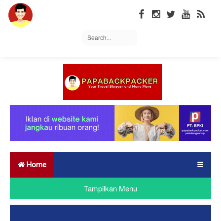
Home
☰
Tampilkan Menu