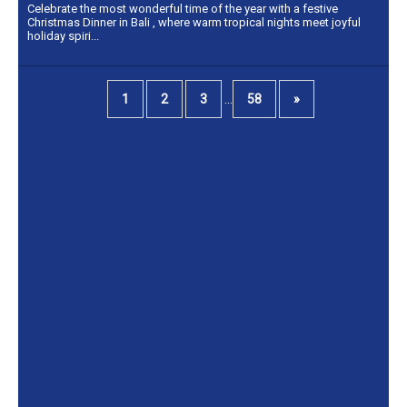
Celebrate the most wonderful time of the year with a festive
Christmas Dinner in Bali , where warm tropical nights meet joyful
holiday spiri...
...
1
2
3
58
»