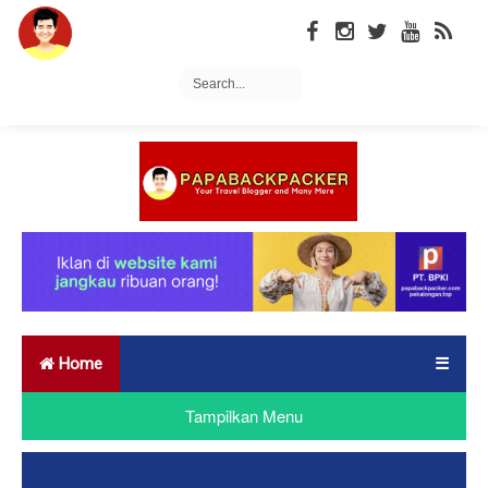
Home
☰
Tampilkan Menu