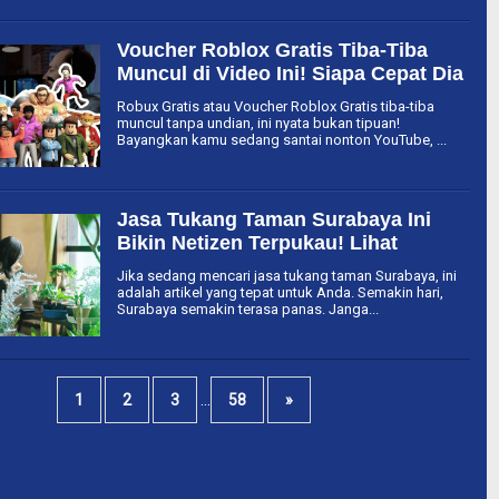
Voucher Roblox Gratis Tiba-Tiba
Muncul di Video Ini! Siapa Cepat Dia
Dapat Robux Gratis Tanpa Undian!
Robux Gratis atau Voucher Roblox Gratis tiba-tiba
muncul tanpa undian, ini nyata bukan tipuan!
Bayangkan kamu sedang santai nonton YouTube, ...
Jasa Tukang Taman Surabaya Ini
Bikin Netizen Terpukau! Lihat
Hasilnya Bikin Betah di Rumah
Jika sedang mencari jasa tukang taman Surabaya, ini
adalah artikel yang tepat untuk Anda. Semakin hari,
Surabaya semakin terasa panas. Janga...
...
1
2
3
58
»