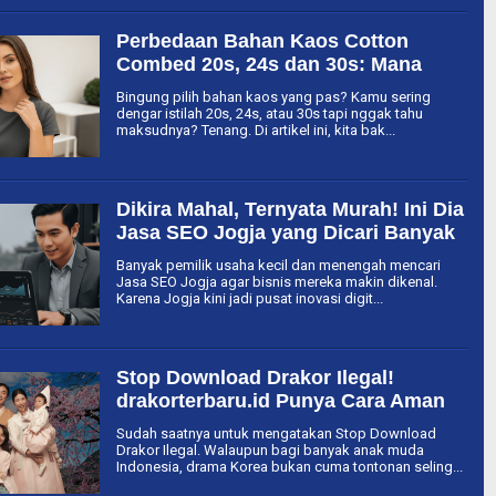
Perbedaan Bahan Kaos Cotton
Combed 20s, 24s dan 30s: Mana
yang Paling Cocok Buat Kamu?
Bingung pilih bahan kaos yang pas? Kamu sering
dengar istilah 20s, 24s, atau 30s tapi nggak tahu
maksudnya? Tenang. Di artikel ini, kita bak...
Dikira Mahal, Ternyata Murah! Ini Dia
Jasa SEO Jogja yang Dicari Banyak
Pebisnis
Banyak pemilik usaha kecil dan menengah mencari
Jasa SEO Jogja agar bisnis mereka makin dikenal.
Karena Jogja kini jadi pusat inovasi digit...
Stop Download Drakor Ilegal!
drakorterbaru.id Punya Cara Aman
dan Seru Nikmati Drama Korea
Sudah saatnya untuk mengatakan Stop Download
Tanpa Takut!
Drakor Ilegal. Walaupun bagi banyak anak muda
Indonesia, drama Korea bukan cuma tontonan seling...