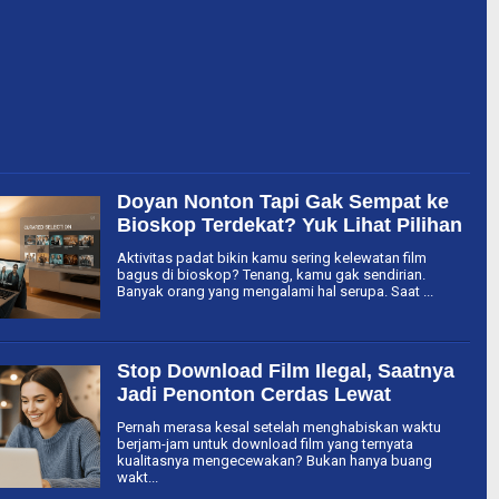
Doyan Nonton Tapi Gak Sempat ke
Bioskop Terdekat? Yuk Lihat Pilihan
Download Film Terpopuler Minggu
Aktivitas padat bikin kamu sering kelewatan film
Ini
bagus di bioskop? Tenang, kamu gak sendirian.
Banyak orang yang mengalami hal serupa. Saat ...
Stop Download Film Ilegal, Saatnya
Jadi Penonton Cerdas Lewat
Rekomendasi, Review dan Sinopsis
Pernah merasa kesal setelah menghabiskan waktu
Film dari rekomendasifilm.id
berjam-jam untuk download film yang ternyata
kualitasnya mengecewakan? Bukan hanya buang
wakt...