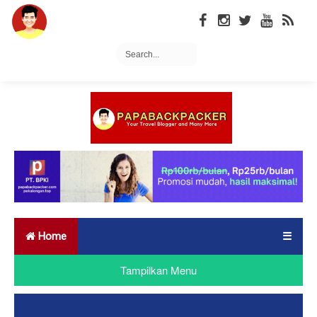
Home
☰
Tampilkan Menu