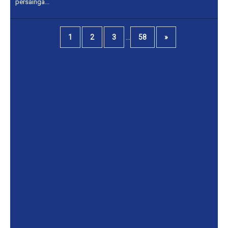
persainga...
...
1
2
3
58
»