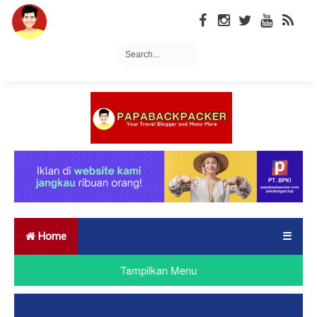
Home
☰
Tampilkan Menu